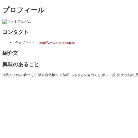
プロフィール
コンタクト
ウェブサイト：
http://www.moribito.info
紹介文
興味のあること
植樹,いのちの森づくり,潜在自然植生,宮脇昭,ふるさとの森づくり,ポット苗,炭,ナラ枯れ,